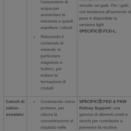
l'assunzione di
struvite nei gatti. Per i gatti
acqua per
con tendenza all'aumento d
aumentare la
peso è disponibile la
minzione e quindi
versione light
espellere i calcoli.
SPECIFICⓇ FCD-L.
Riducendo il
contenuto di
minerali, in
particolare
magnesio e
fosforo, per
evitare la
formazione di
cristalli.
Calcoli di
Contenendo meno
SPECIFICⓇ FKD & FKW
calcio-
proteine, per
Kidney Support:
una
ossalato:
ridurre la
gamma di alimenti umidi e
concentrazione di
secchi per contribuire a
ossalato nelle
prevenire la recidiva