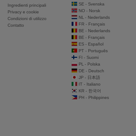
SE - Svenska
Ingredienti principali
NO - Norsk
Privacy e cookie
NL - Nederlands
Condizioni di utilizzo
FR - Français
Contatto
BE - Nederlands
BE - Français
ES - Español
PT - Português
FI - Suomi
PL - Polska
DE - Deutsch
JP - 日本語
IT - Italiano
KR - 한국어
PH - Philippines