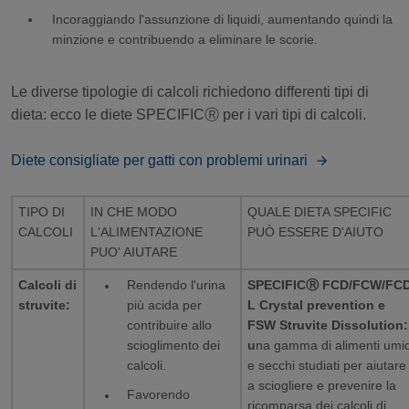
Incoraggiando l'assunzione di liquidi, aumentando quindi la
minzione e contribuendo a eliminare le scorie.
Le diverse tipologie di calcoli richiedono differenti tipi di
dieta: ecco le diete SPECIFICⓇ per i vari tipi di calcoli.
Diete consigliate per gatti con problemi urinari
TIPO DI
IN CHE MODO
QUALE DIETA SPECIFIC
CALCOLI
L'ALIMENTAZIONE
PUÒ ESSERE D'AIUTO
PUO' AIUTARE
Calcoli di
Rendendo l'urina
SPECIFICⓇ FCD/FCW/FCD
struvite:
più acida per
L Crystal prevention e
contribuire allo
FSW Struvite Dissolution:
scioglimento dei
u
na gamma di alimenti umid
calcoli.
e secchi studiati per aiutare
a sciogliere e prevenire la
Favorendo
ricomparsa dei calcoli di