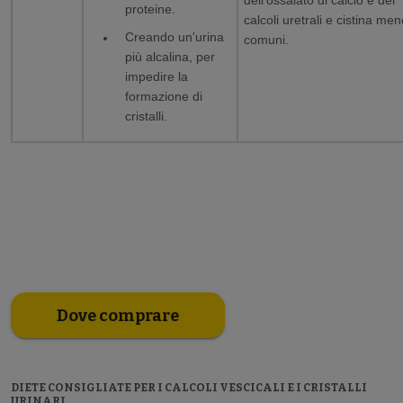
dell'ossalato di calcio e dei
proteine.
calcoli uretrali e cistina me
Creando un'urina
comuni.
più alcalina, per
impedire la
formazione di
cristalli.
Dove comprare
DIETE CONSIGLIATE PER I CALCOLI VESCICALI E I CRISTALLI
URINARI