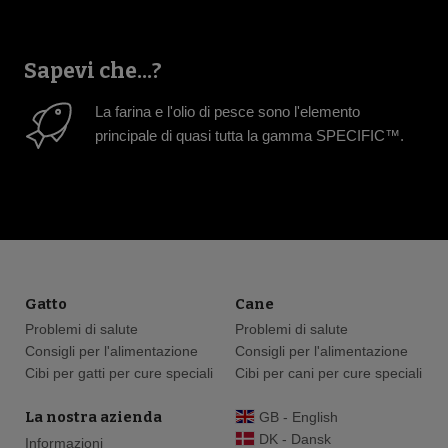
Sapevi che...?
La farina e l'olio di pesce sono l'elemento
principale di quasi tutta la gamma SPECIFIC™.
Gatto
Cane
Problemi di salute
Problemi di salute
Consigli per l'alimentazione
Consigli per l'alimentazione
Cibi per gatti per cure speciali
Cibi per cani per cure speciali
La nostra azienda
GB - English
DK - Dansk
Informazioni