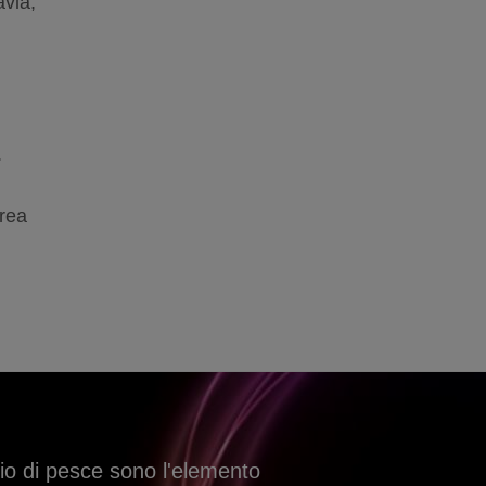
avia,
.
orea
olio di pesce sono l'elemento