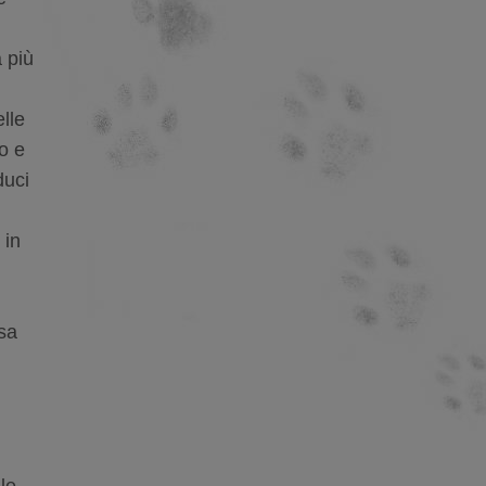
 più
elle
to e
duci
 in
rsa