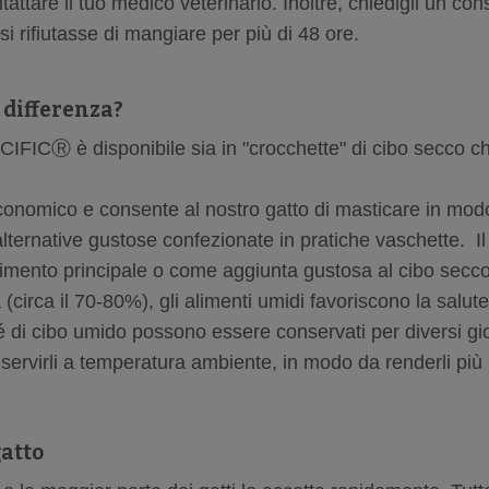
tattare il tuo medico veterinario. Inoltre, chiedigli un cons
 si rifiutasse di mangiare per più di 48 ore.
a differenza?
CIFICⓇ è disponibile sia in "crocchette" di cibo secco ch
conomico e consente al nostro gatto di masticare in mod
alternative gustose confezionate in pratiche vaschette. Il
limento principale o come aggiunta gustosa al cibo secc
(circa il 70-80%), gli alimenti umidi favoriscono la salute
até di cibo umido possono essere conservati per diversi gi
i servirli a temperatura ambiente, in modo da renderli più
gatto