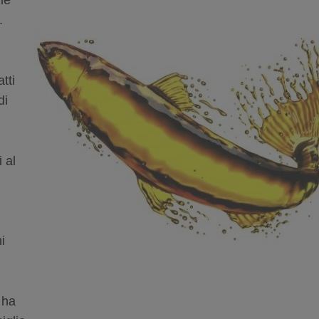
 le
.
tti
di
i al
i
 ha