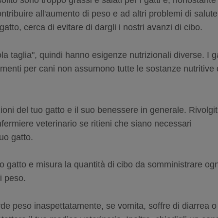
solito sono troppo grassi e salati per i gatti e, nonostante
tribuire all'aumento di peso e ad altri problemi di salute
gatto, cerca di evitare di dargli i nostri avanzi di cibo.
ola taglia", quindi hanno esigenze nutrizionali diverse. I ga
imenti per cani non assumono tutte le sostanze nutritive 
zioni del tuo gatto e il suo benessere in generale. Rivolgit
nfermiere veterinario se ritieni che siano necessari
uo gatto.
o gatto e misura la quantità di cibo da somministrare ogn
i peso.
rde peso inaspettatamente, se vomita, soffre di diarrea o