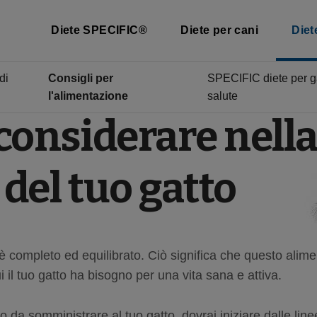
Diete SPECIFIC®
Diete per cani
Diet
di
Consigli per
SPECIFIC diete per ga
l'alimentazione
salute
 considerare nell
del tuo gatto
è completo ed equilibrato. Ciò significa che questo alim
cui il tuo gatto ha bisogno per una vita sana e attiva.
ibo da somministrare al tuo gatto, dovrai iniziare dalle line