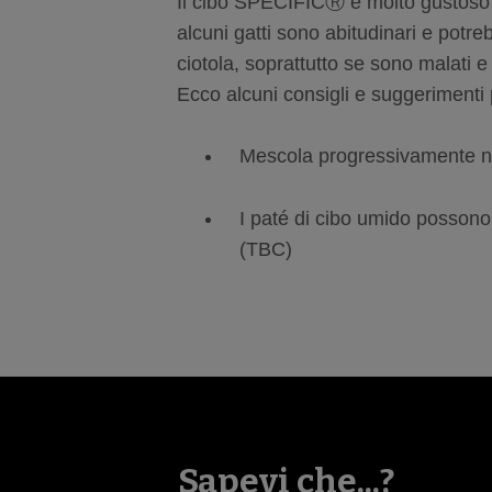
Il cibo SPECIFICⓇ è molto gustoso e
alcuni gatti sono abitudinari e potr
ciotola, soprattutto se sono malati e
Ecco alcuni consigli e suggerimenti pe
Mescola progressivamente nuov
I paté di cibo umido possono
(TBC)
Sapevi che...?