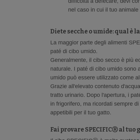
difficoltà a defecare, devi con
nel caso in cui il tuo animale
Diete secche o umide: qual è l
La maggior parte degli alimenti SPE
paté di cibo umido.
Generalmente, il cibo secco è più e
naturale. I paté di cibo umido sono 
umido può essere utilizzato come a
Grazie all'elevato contenuto d'acqua 
tratto urinario. Dopo l'apertura, i p
in frigorifero, ma ricordati sempre d
appetibili per il tuo gatto.
Fai provare
SPECIFICⓇ al tuo 