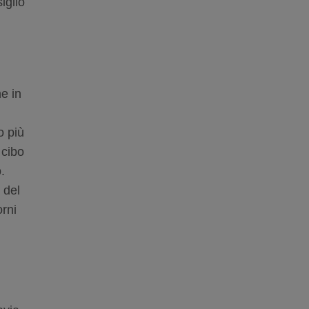
iglio
e in
o più
 cibo
o.
 del
orni