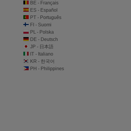
BE - Français
ES - Español
PT - Português
FI - Suomi
PL - Polska
DE - Deutsch
JP - 日本語
IT - Italiano
KR - 한국어
PH - Philippines