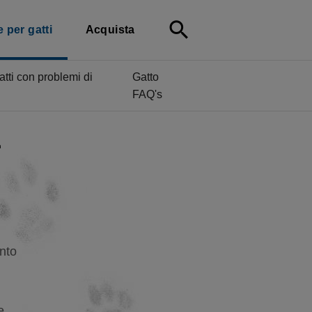
search
e per gatti
Acquista
tti con problemi di
Gatto
FAQ's
a
ento
e