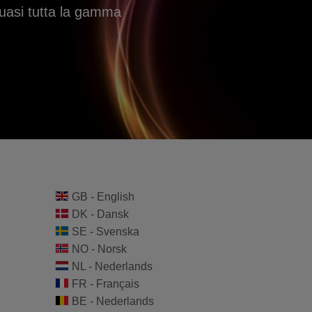
quasi tutta la gamma
GB - English
DK - Dansk
SE - Svenska
NO - Norsk
NL - Nederlands
FR - Français
BE - Nederlands