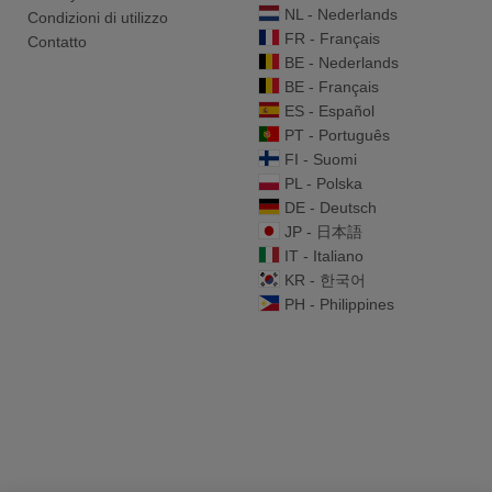
NL - Nederlands
Condizioni di utilizzo
FR - Français
Contatto
BE - Nederlands
BE - Français
ES - Español
PT - Português
FI - Suomi
PL - Polska
DE - Deutsch
JP - 日本語
IT - Italiano
KR - 한국어
PH - Philippines