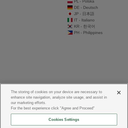
PL - Polska
DE - Deutsch
JP - 日本語
IT - Italiano
KR - 한국어
PH - Philippines
The storing of cookies on your device are necessary to
enhance site navigation, analyze site usage, and assist in
our marketing efforts.
For the best experience click "Agree and Proceed"
Cookies Settings