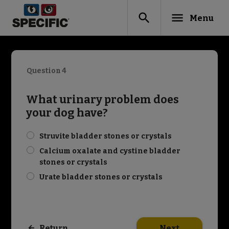
search
menu
Menu
Question 4
What urinary problem does
your dog have?
check
Struvite bladder stones or crystals
check
Calcium oxalate and cystine bladder
stones or crystals
check
Urate bladder stones or crystals
Next
Return