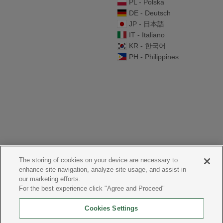
PL - Polska
DE - Deutsch
JP - 日本語
IT - Italiano
KR - 한국어
PH - Philippines
The storing of cookies on your device are necessary to
enhance site navigation, analyze site usage, and assist in
our marketing efforts.
For the best experience click "Agree and Proceed"
Cookies Settings