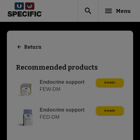
search
menu
Menu
Return
Recommended products
Endocrine support
Details
FEW-DM
Endocrine support
Details
FED-DM