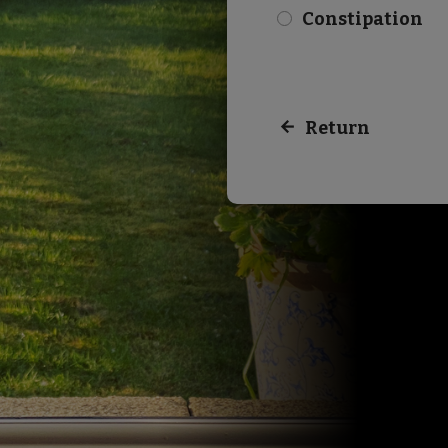
Constipation
check
Return