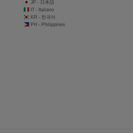
JP - 日本語
IT - Italiano
KR - 한국어
PH - Philippines