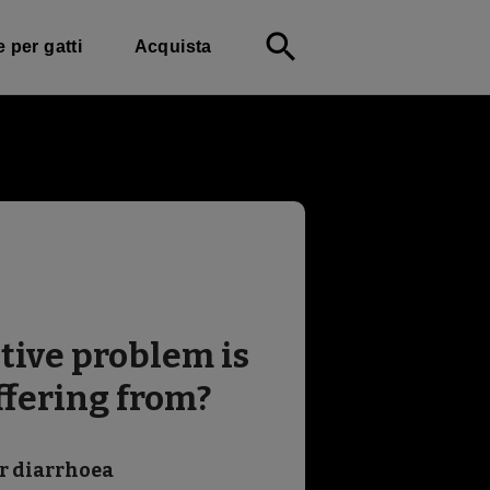
search
e per gatti
Acquista
tive problem is
ffering from?
r diarrhoea