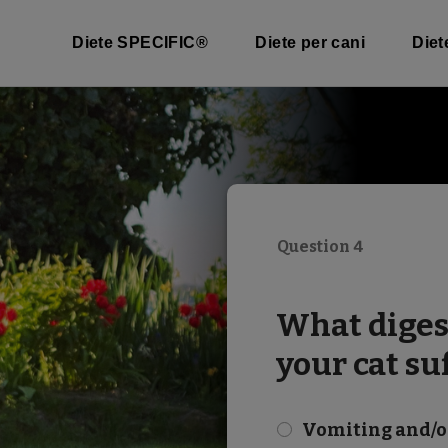
Diete SPECIFIC®
Diete per cani
Diet
Question 4
What diges
your cat su
Vomiting and/o
check