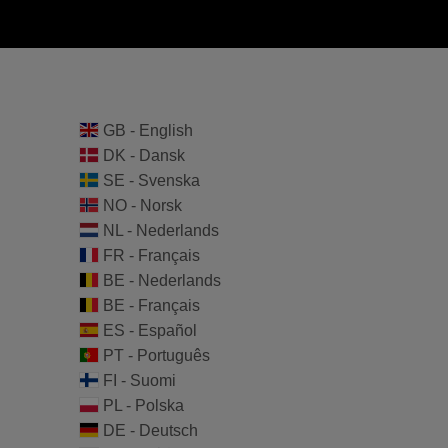
GB - English
DK - Dansk
SE - Svenska
NO - Norsk
NL - Nederlands
FR - Français
BE - Nederlands
BE - Français
ES - Español
PT - Português
FI - Suomi
PL - Polska
DE - Deutsch