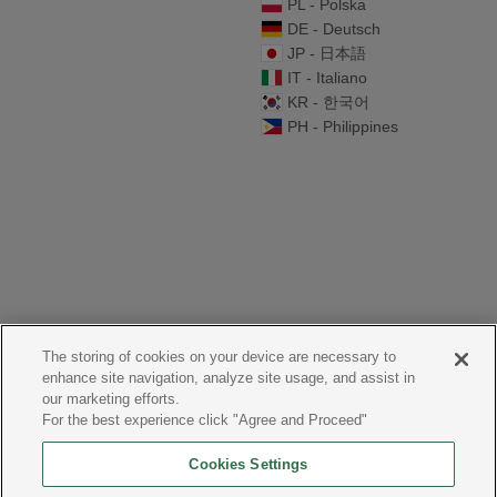
PL - Polska
DE - Deutsch
JP - 日本語
IT - Italiano
KR - 한국어
PH - Philippines
The storing of cookies on your device are necessary to
enhance site navigation, analyze site usage, and assist in
our marketing efforts.
For the best experience click "Agree and Proceed"
Cookies Settings