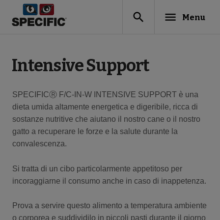
search
menu
Menu
Intensive Support
SPECIFICⓇ F/C-IN-W INTENSIVE SUPPORT è una
dieta umida altamente energetica e digeribile, ricca di
sostanze nutritive che aiutano il nostro cane o il nostro
gatto a recuperare le forze e la salute durante la
convalescenza.
Si tratta di un cibo particolarmente appetitoso per
incoraggiarne il consumo anche in caso di inappetenza.
Prova a servire questo alimento a temperatura ambiente
o corporea e suddividilo in piccoli pasti durante il giorno