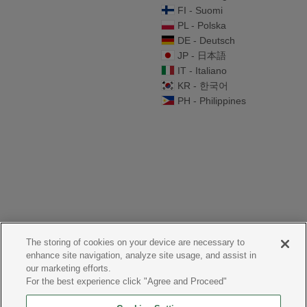
FI - Suomi
PL - Polska
DE - Deutsch
JP - 日本語
IT - Italiano
KR - 한국어
PH - Philippines
The storing of cookies on your device are necessary to
enhance site navigation, analyze site usage, and assist in
our marketing efforts.
For the best experience click "Agree and Proceed"