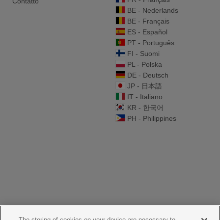
Contatto
BE - Nederlands
BE - Français
ES - Español
PT - Português
FI - Suomi
PL - Polska
DE - Deutsch
JP - 日本語
IT - Italiano
KR - 한국어
PH - Philippines
The storing of cookies on your device are necessary to