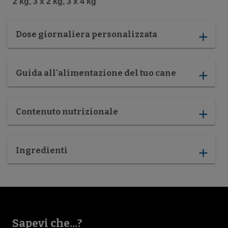
2 kg, 3 x 2 kg, 3 x 4 kg
Dose giornaliera personalizzata
add
Guida all'alimentazione del tuo cane
add
Contenuto nutrizionale
add
Ingredienti
add
Sapevi che...?