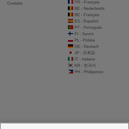
FR - Français
Contatto
BE - Nederlands
BE - Français
ES - Español
PT - Português
FI - Suomi
PL - Polska
DE - Deutsch
JP - 日本語
IT - Italiano
KR - 한국어
PH - Philippines